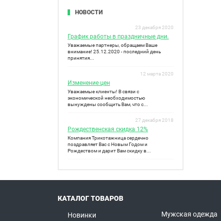
НОВОСТИ
23 декабря 2020
График работы в праздничные дни.
Уважаемые партнеры, обращаем Ваше
внимание! 25.12.2020 - последний день
принятия...
12 марта 2020
Изменение цен
Уважаемые клиенты! В связи с
экономической необходимостью
вынуждены сообщить Вам, что с...
27 декабря 2018
Рождественская скидка 12%
Компания Трикотажница сердечно
поздравляет Вас с Новым Годом и
Рождеством и дарит Вам скидку в...
КАТАЛОГ ТОВАРОВ
Мужская одежда
Новинки